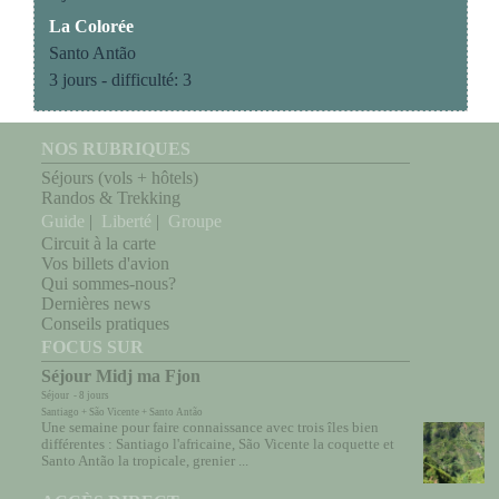
La Colorée
Santo Antão
3 jours - difficulté: 3
NOS RUBRIQUES
Séjours (vols + hôtels)
Randos & Trekking
Guide
|
Liberté
|
Groupe
Circuit à la carte
Vos billets d'avion
Qui sommes-nous?
Dernières news
Conseils pratiques
FOCUS SUR
Séjour Midj ma Fjon
Séjour - 8 jours
Santiago + São Vicente + Santo Antão
Une semaine pour faire connaissance avec trois îles bien
différentes : Santiago l'africaine, São Vicente la coquette et
Santo Antão la tropicale, grenier ...