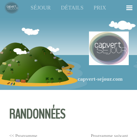
Menu
SÉJOUR
DÉTAILS
PRIX
capvert-sejour.com
RANDONNÉES
<< Programme
Programme suivant